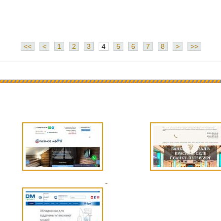
<<
<
1
2
3
4
5
6
7
8
>
>>