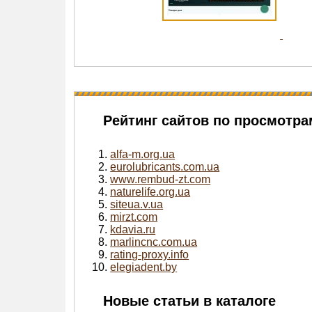
Рейтинг сайтов по просмотра
alfa-m.org.ua
eurolubricants.com.ua
www.rembud-zt.com
naturelife.org.ua
siteua.v.ua
mirzt.com
kdavia.ru
marlincnc.com.ua
rating-proxy.info
elegiadent.by
Новые статьи в каталоге