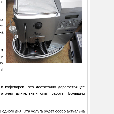
не
ых
т.
на
нт
 и
ту
бы
 и кофеварок– это достаточно дорогостоящее
статочно длительный опыт работы. Большим
 одного дня. Эта услуга будет особо актуальна