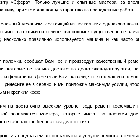
ентр «Сфера». Только лучшие и опытные мастера, за впол
ашину, при этом дав полную гарантию на проведенные работы.
 сложный механизм, состоящий из нескольких одинаково важн
тоимость техники на количество поломок существенно не влияе
, насколько правильно используется машина и как часто о
у поломки, сообщат Вам ее и произведут качественный ремо
, которые не только достаточно долго эксплуатируются, но
ы кофемашины. Даже если Вам сказали, что кофемашина ремон
я. Принесите ее в сервис, и мы приложим максимум усилий, что
м и крепким кофе.
дим на достаточно высоком уровне, ведь ремонт кофемашин
икой занимаются мастера, которые имеют за плечами до
ется абсолютно бесплатная диагностика.
рок
, мы предлагаем воспользоваться услугой ремонта в течение