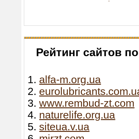
Рейтинг сайтов п
alfa-m.org.ua
eurolubricants.com.u
www.rembud-zt.com
naturelife.org.ua
siteua.v.ua
mirzt.com