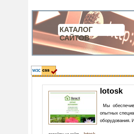
КАТАЛОГ
САЙТОВ
lotosk
Мы обеспечив
опытных специа
оборудования. 
lotosk