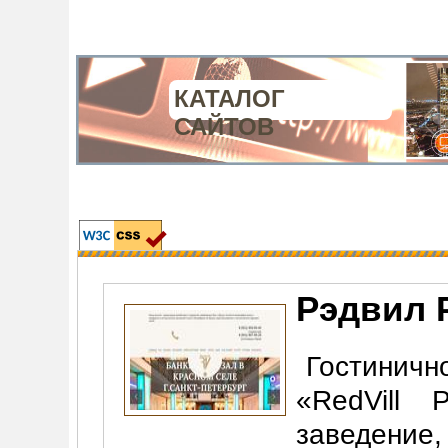
КАТАЛОГ
САЙТОВ
Рэдвил 
Гостинич
«RedVill 
заведение