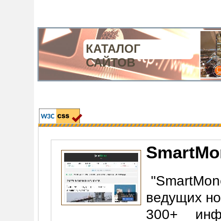
КАТАЛОГ
САЙТОВ
SmartMo
"SmartMon
ведущих но
300+ инф