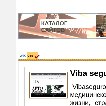
КАТАЛОГ
САЙТОВ
Viba seg
Vibasegur
медицинск
жизни, ст